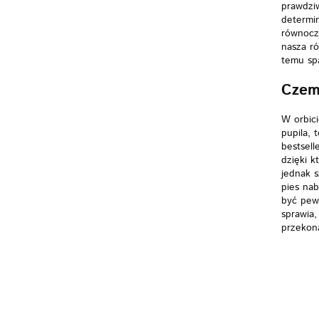
prawdziw
determi
równocze
nasza ró
temu spa
Czem
W orbici
pupila,
bestsell
dzięki k
jednak s
pies nab
być pew
sprawia,
przekona