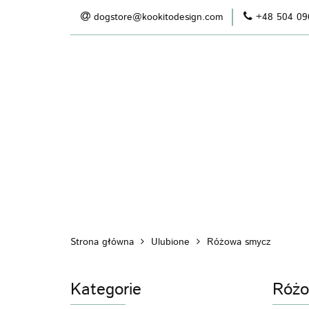
dogstore@kookitodesign.com
+48 504 09
Kategorie
Kategorie
W
Strona główna
Ulubione
Różowa smycz
Kategorie
Różo