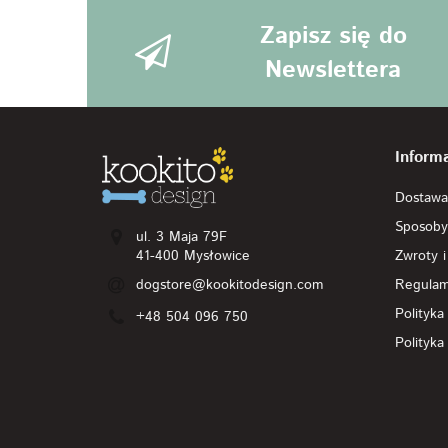
Zapisz się do
Newslettera
Inform
Dostawa
Sposoby
ul. 3 Maja 79F
41-400 Mysłowice
Zwroty i
dogstore@kookitodesign.com
Regulam
Polityka
+48 504 096 750
Polityka