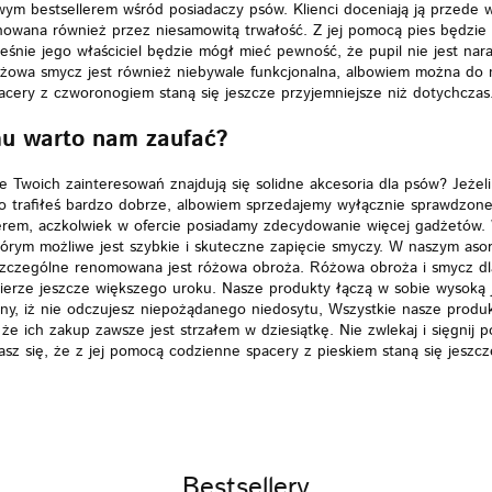
ym bestsellerem wśród posiadaczy psów. Klienci doceniają ją przede w
nowana również przez niesamowitą trwałość. Z jej pomocą pies będzie
śnie jego właściciel będzie mógł mieć pewność, że pupil nie jest nar
żowa smycz jest również niebywale funkcjonalna, albowiem można do ni
cery z czworonogiem staną się jeszcze przyjemniejsze niż dotychczas
u warto nam zaufać?
e Twoich zainteresowań znajdują się solidne akcesoria dla psów? Jeżel
 to trafiłeś bardzo dobrze, albowiem sprzedajemy wyłącznie sprawdzo
erem, aczkolwiek w ofercie posiadamy zdecydowanie więcej gadżetów. 
tórym możliwe jest szybkie i skuteczne zapięcie smyczy. W naszym as
zczególne renomowana jest różowa obroża. Różowa obroża i smycz dla 
ierze jeszcze większego uroku. Nasze produkty łączą w sobie wysoką 
ny, iż nie odczujesz niepożądanego niedosytu, Wszystkie nasze produ
 że ich zakup zawsze jest strzałem w dziesiątkę. Nie zwlekaj i sięgnij
sz się, że z jej pomocą codzienne spacery z pieskiem staną się jeszcz
Bestsellery