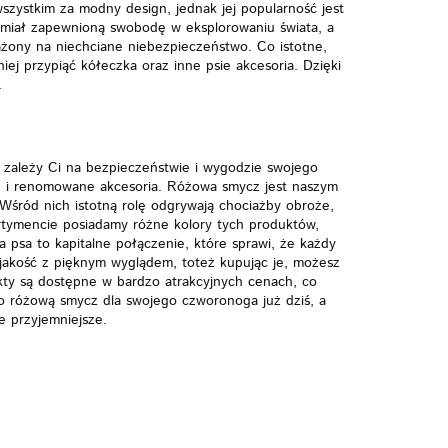
szystkim za modny design, jednak jej popularność jest
 miał zapewnioną swobodę w eksplorowaniu świata, a
ażony na niechciane niebezpieczeństwo. Co istotne,
ej przypiąć kółeczka oraz inne psie akcesoria. Dzięki
.
i zależy Ci na bezpieczeństwie i wygodzie swojego
ne i renomowane akcesoria. Różowa smycz jest naszym
Wśród nich istotną rolę odgrywają chociażby obroże,
ortymencie posiadamy różne kolory tych produktów,
psa to kapitalne połączenie, które sprawi, że każdy
jakość z pięknym wyglądem, toteż kupując je, możesz
kty są dostępne w bardzo atrakcyjnych cenach, co
 po różową smycz dla swojego czworonoga już dziś, a
e przyjemniejsze.