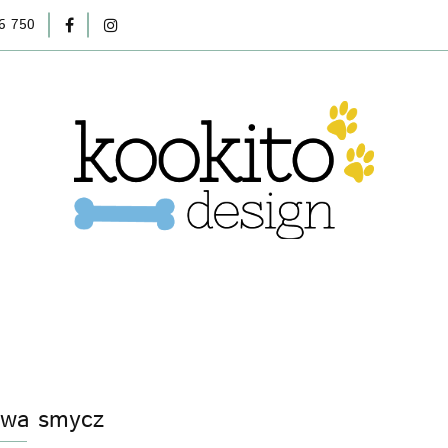
6 750
Wasze ulubione
O nas
Bestsellery
Promocje
asze ulubione
O nas
Bestsellery
Promocje
No
wa smycz