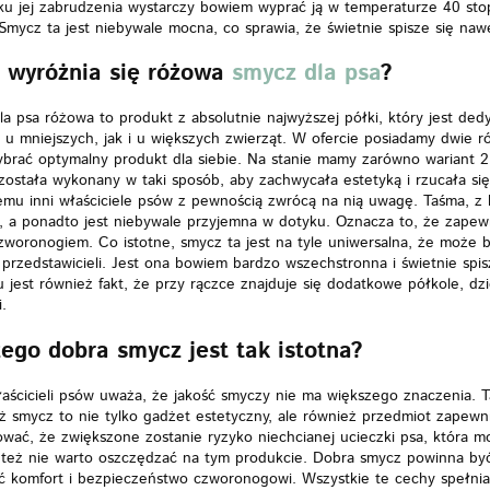
ku jej zabrudzenia wystarczy bowiem wyprać ją w temperaturze 40 sto
 Smycz ta jest niebywale mocna, co sprawia, że świetnie spisze się 
 wyróżnia się różowa
smycz dla psa
?
la psa różowa
to produkt z absolutnie najwyższej półki, który jest de
u mniejszych, jak i u większych zwierząt. W ofercie posiadamy dwie r
rać optymalny produkt dla siebie. Na stanie mamy zarówno wariant 2.
została wykonany w taki sposób, aby zachwycała estetyką i rzucała si
emu inni właściciele psów z pewnością zwrócą na nią uwagę. Taśma, z kt
t, a ponadto jest niebywale przyjemna w dotyku. Oznacza to, że zape
woronogiem. Co istotne, smycz ta jest na tyle uniwersalna, że może b
przedstawicieli. Jest ona bowiem bardzo wszechstronna i świetnie spi
 jest również fakt, że przy rączce znajduje się dodatkowe półkole, dz
i.
ego dobra smycz jest tak istotna?
aścicieli psów uważa, że jakość smyczy nie ma większego znaczenia. T
ż smycz to nie tylko gadżet estetyczny, ale również przedmiot zapew
ać, że zwiększone zostanie ryzyko niechcianej ucieczki psa, która mo
 też nie warto oszczędzać na tym produkcie. Dobra smycz powinna być
ć komfort i bezpieczeństwo czworonogowi. Wszystkie te cechy spełnia