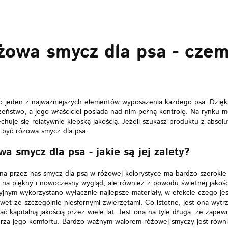
żowa smycz dla psa - czem
o jeden z najważniejszych elementów wyposażenia każdego psa. Dzięk
eństwo, a jego właściciel posiada nad nim pełną kontrolę. Na rynku m
chuje się relatywnie kiepską jakością. Jeżeli szukasz produktu z absol
 być różowa smycz dla psa.
a smycz dla psa - jakie są jej zalety?
a przez nas smycz dla psa w różowej kolorystyce ma bardzo szerokie 
na piękny i nowoczesny wygląd, ale również z powodu świetnej jakośc
jnym wykorzystano wyłącznie najlepsze materiały, w efekcie czego je
wet ze szczególnie niesfornymi zwierzętami. Co istotne, jest ona wyt
ć kapitalną jakością przez wiele lat. Jest ona na tyle długa, że zap
rza jego komfortu. Bardzo ważnym walorem różowej smyczy jest równie