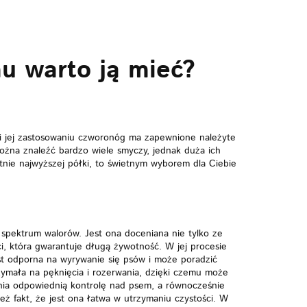
u warto ją mieć?
i jej zastosowaniu czworonóg ma zapewnione należyte
ożna znaleźć bardzo wiele smyczy, jednak duża ich
utnie najwyższej półki, to świetnym wyborem dla Ciebie
spektrum walorów. Jest ona doceniana nie tylko ze
i, która gwarantuje długą żywotność. W jej procesie
st odporna na wyrywanie się psów i może poradzić
rzymała na pęknięcia i rozerwania, dzięki czemu może
ewnia odpowiednią kontrolę nad psem, a równocześnie
ż fakt, że jest ona łatwa w utrzymaniu czystości. W