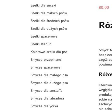
Szelki dla suczki
80.00
Szelki dla małych psów
Szelki dla średnich psów
Ró
Szelki dla dużych psów
Szelki spacerowe
Szelki step in
Smycz t
Kolorowe szelki dla psa
bezpiecz
część ce
Smycze przepinane
powinna
Smycze spacerowe
Różow
Smycze dla małego psa
Smycze dla dużego psa
Oferowan
względu 
Smycze dla amstaffa
produkcy
Smycze dla labradora
sobie na
zachwyca
Smycze dla yorka
nie zabu