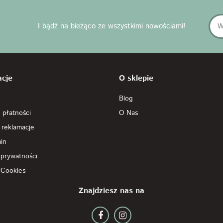
I bądź na bieżąco ze wszystkimi nowościami!
acje
O sklepie
Blog
 płatności
O Nas
 reklamacje
in
 prywatności
 Cookies
Znajdziesz nas na