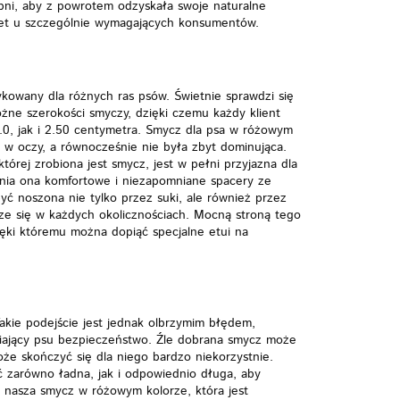
pni, aby z powrotem odzyskała swoje naturalne
nawet u szczególnie wymagających konsumentów.
dykowany dla różnych ras psów. Świetnie sprawdzi się
óżne szerokości smyczy, dzięki czemu każdy klient
0, jak i 2.50 centymetra. Smycz dla psa w różowym
ę w oczy, a równocześnie nie była zbyt dominująca.
órej zrobiona jest smycz, jest w pełni przyjazna dla
wnia ona komfortowe i niezapomniane spacery ze
yć noszona nie tylko przez suki, ale również przez
sze się w każdych okolicznościach. Mocną stroną tego
ięki któremu można dopiąć specjalne etui na
akie podejście jest jednak olbrzymim błędem,
niający psu bezpieczeństwo. Źle dobrana smycz może
że skończyć się dla niego bardzo niekorzystnie.
 zarówno ładna, jak i odpowiednio długa, aby
 nasza smycz w różowym kolorze, która jest