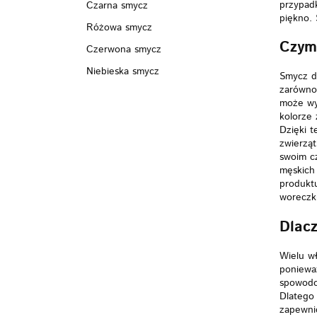
przypad
Czarna smycz
piękno.
Różowa smycz
Czym
Czerwona smycz
Niebieska smycz
Smycz d
zarówno 
może wyb
kolorze 
Dzięki t
zwierzą
swoim cz
męskich 
produktu
woreczk
Dlacz
Wielu wł
poniewa
spowodow
Dlatego
zapewni